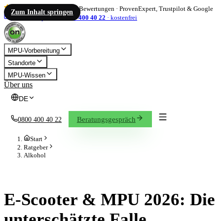
4,86
/ 5
·
1.833
Bewertungen
·
ProvenExpert, Trustpilot & Google
Zum Inhalt springen
info@on-mpu.de
0800 400 40 22
·
kostenfrei
MPU-Vorbereitung
Standorte
MPU-Wissen
Über uns
DE
Beratungsgespräch
0800 400 40 22
Start
Ratgeber
Alkohol
ALKOHOL
E-Scooter & MPU 2026: Die
unterschätzte Falle