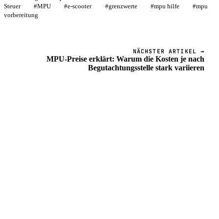
Steuer
#
MPU
#
e-scooter
#
grenzwerte
#
mpu hilfe
#
mpu
vorbereitung
NÄCHSTER ARTIKEL →
MPU-Preise erklärt: Warum die Kosten je nach
Begutachtungsstelle stark variieren
WEITERLESEN IM RATGEBER
Das könnte dich auch interessieren
Alkohol
Betrunken im Ausland