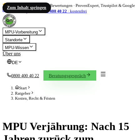
4,86
/ 5
·
1.833
Bewertungen
·
ProvenExpert, Trustpilot & Google
Zum Inhalt springen
info@on-mpu.de
0800 400 40 22
·
kostenfrei
MPU-Vorbereitung
Standorte
MPU-Wissen
Über uns
DE
Beratungsgespräch
0800 400 40 22
Start
Ratgeber
Kosten, Recht & Fristen
KOSTEN, RECHT & FRISTEN
MPU Verjährung: Nach 15
Jahren zurück zum