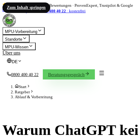
4,86
/ 5
·
1.833
Bewertungen
·
ProvenExpert, Trustpilot & Google
Zum Inhalt springen
info@on-mpu.de
0800 400 40 22
·
kostenfrei
MPU-Vorbereitung
Standorte
MPU-Wissen
Über uns
DE
Beratungsgespräch
0800 400 40 22
Start
Ratgeber
Ablauf & Vorbereitung
ABLAUF & VORBEREITUNG
Warum ChatGPT ke