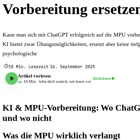
Vorbereitung ersetze
Kann man sich mit ChatGPT erfolgreich auf die MPU vorbere
KI bietet zwar Übungsmöglichkeiten, ersetzt aber keine tief
psychologische
10
Min. Lesezeit
26. September 2025
·
·
Artikel vorlesen
Anhören
ca.
10
Min · lehn dich zurück, wir lesen vor
KI & MPU-Vorbereitung: Wo ChatGP
und wo nicht
Was die MPU wirklich verlangt