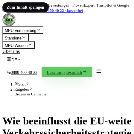
4,86
/ 5
·
1.833
Bewertungen
·
ProvenExpert, Trustpilot & Google
Zum Inhalt springen
info@on-mpu.de
0800 400 40 22
·
kostenfrei
MPU-Vorbereitung
Standorte
MPU-Wissen
Über uns
DE
Beratungsgespräch
0800 400 40 22
Start
Ratgeber
Drogen & Cannabis
DROGEN & CANNABIS
Wie beeinflusst die EU-weite
Verkehrssicherheitsstrategie