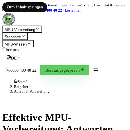
4,86
/ 5
·
1.833
Bewertungen
·
ProvenExpert, Trustpilot & Google
Zum Inhalt springen
info@on-mpu.de
0800 400 40 22
·
kostenfrei
MPU-Vorbereitung
Standorte
MPU-Wissen
Über uns
DE
Beratungsgespräch
0800 400 40 22
Start
Ratgeber
Ablauf & Vorbereitung
ABLAUF & VORBEREITUNG
Effektive MPU-
Vorbereitung: Antworten