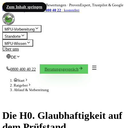
4,86
/ 5
·
1.833
Bewertungen
·
ProvenExpert, Trustpilot & Google
Zum Inhalt springen
info@on-mpu.de
0800 400 40 22
·
kostenfrei
MPU-Vorbereitung
Standorte
MPU-Wissen
Über uns
DE
Beratungsgespräch
0800 400 40 22
Start
Ratgeber
Ablauf & Vorbereitung
ABLAUF & VORBEREITUNG
Die H0. Glaubhaftigkeit auf
dem Prüfstand