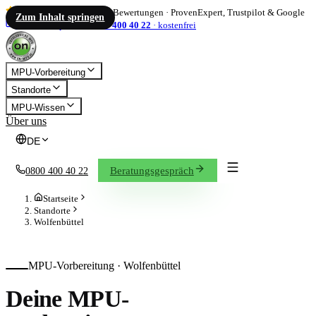
4,86
/ 5
·
1.833
Bewertungen
·
ProvenExpert, Trustpilot & Google
Zum Inhalt springen
info@on-mpu.de
0800 400 40 22
·
kostenfrei
MPU-Vorbereitung
Standorte
MPU-Wissen
Über uns
DE
Beratungsgespräch
0800 400 40 22
Startseite
Standorte
Wolfenbüttel
MPU-Vorbereitung ·
Wolfenbüttel
Deine MPU-