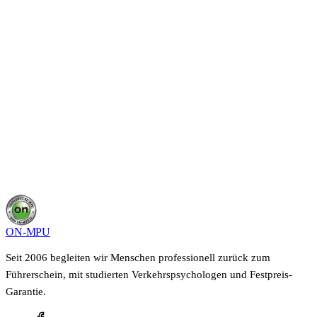
In einem kurzen Gespräch schilderst du deine Situation,
wir sagen dir, was in deinem Fall möglich ist und wie
lange es dauert. Kostenfrei, unverbindlich und vertraulich.
Kostenloses Beratungsgespräch sichern
0800 400 40 22
Deine Angaben bleiben vertraulich, keine Weitergabe an Dritte.
ON-MPU
Seit 2006 begleiten wir Menschen professionell zurück zum
Führerschein, mit studierten Verkehrspsychologen und Festpreis-
Garantie.