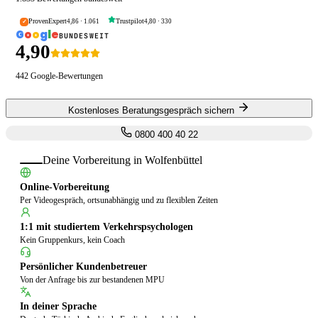
ProvenExpert
Trustpilot
4,86
·
1.061
4,80
·
330
✓
G
o
o
g
l
e
BUNDESWEIT
4,90
442
Google-Bewertungen
Kostenloses Beratungsgespräch sichern
0800 400 40 22
Deine Vorbereitung in
Wolfenbüttel
Online-Vorbereitung
Per Videogespräch, ortsunabhängig und zu flexiblen Zeiten
1:1 mit studiertem Verkehrspsychologen
Kein Gruppenkurs, kein Coach
Persönlicher Kundenbetreuer
Von der Anfrage bis zur bestandenen MPU
In deiner Sprache