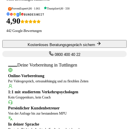
ProvenExpert
Trustpilot
4,86
·
1.061
4,80
·
330
✓
G
o
o
g
l
e
BUNDESWEIT
4,90
442
Google-Bewertungen
Kostenloses Beratungsgespräch sichern
0800 400 40 22
Deine Vorbereitung in
Tuttlingen
Online-Vorbereitung
Per Videogespräch, ortsunabhängig und zu flexiblen Zeiten
1:1 mit studiertem Verkehrspsychologen
Kein Gruppenkurs, kein Coach
Persönlicher Kundenbetreuer
Von der Anfrage bis zur bestandenen MPU
In deiner Sprache