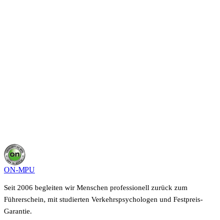
Starte deine MPU
in
Tuttlingen
.
In einem kurzen Gespräch schilderst du deine Situation,
wir sagen dir, was in deinem Fall möglich ist und wie
lange es dauert. Kostenfrei, unverbindlich und vertraulich.
Kostenloses Beratungsgespräch sichern
0800 400 40 22
Deine Angaben bleiben vertraulich, keine Weitergabe an Dritte.
ON-MPU
Seit 2006 begleiten wir Menschen professionell zurück zum
Führerschein, mit studierten Verkehrspsychologen und Festpreis-
Garantie.