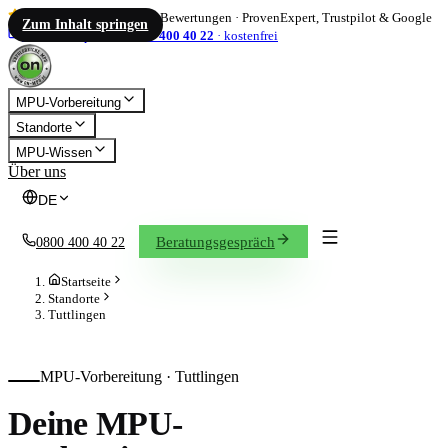
4,86
/ 5
·
1.833
Bewertungen
·
ProvenExpert, Trustpilot & Google
Zum Inhalt springen
info@on-mpu.de
0800 400 40 22
·
kostenfrei
MPU-Vorbereitung
Standorte
MPU-Wissen
Über uns
DE
Beratungsgespräch
0800 400 40 22
Startseite
Standorte
Tuttlingen
MPU-Vorbereitung ·
Tuttlingen
Deine MPU-