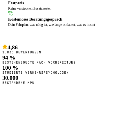
Festpreis
Keine versteckten Zusatzkosten
Kostenloses Beratungsgespräch
Dein Fahrplan: was nötig ist, wie lange es dauert, was es kostet
4,86
1.833 BEWERTUNGEN
94 %
BESTEHENSQUOTE NACH VORBEREITUNG
100 %
STUDIERTE VERKEHRSPSYCHOLOGEN
30.000+
BESTANDENE MPU
So bereiten wir dich vor
Deine Vorbereitung in
Tübingen
: