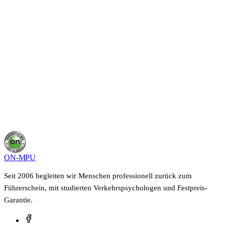
In einem kurzen Gespräch schilderst du deine Situation,
wir sagen dir, was in deinem Fall möglich ist und wie
lange es dauert. Kostenfrei, unverbindlich und vertraulich.
Kostenloses Beratungsgespräch sichern
0800 400 40 22
Deine Angaben bleiben vertraulich, keine Weitergabe an Dritte.
ON-MPU
Seit 2006 begleiten wir Menschen professionell zurück zum
Führerschein, mit studierten Verkehrspsychologen und Festpreis-
Garantie.