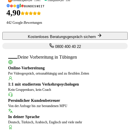
ProvenExpert
Trustpilot
4,86
·
1.061
4,80
·
330
✓
G
o
o
g
l
e
BUNDESWEIT
4,90
442
Google-Bewertungen
Kostenloses Beratungsgespräch sichern
0800 400 40 22
Deine Vorbereitung in
Tübingen
Online-Vorbereitung
Per Videogespräch, ortsunabhängig und zu flexiblen Zeiten
1:1 mit studiertem Verkehrspsychologen
Kein Gruppenkurs, kein Coach
Persönlicher Kundenbetreuer
Von der Anfrage bis zur bestandenen MPU
In deiner Sprache
Deutsch, Türkisch, Arabisch, Englisch und viele mehr