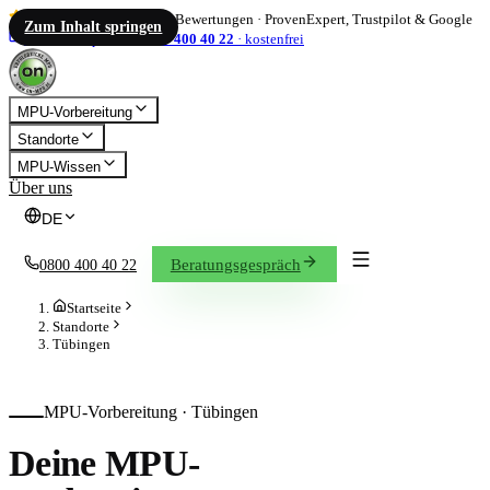
4,86
/ 5
·
1.833
Bewertungen
·
ProvenExpert, Trustpilot & Google
Zum Inhalt springen
info@on-mpu.de
0800 400 40 22
·
kostenfrei
MPU-Vorbereitung
Standorte
MPU-Wissen
Über uns
DE
Beratungsgespräch
0800 400 40 22
Startseite
Standorte
Tübingen
MPU-Vorbereitung ·
Tübingen
Deine MPU-