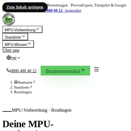
4,86
/ 5
·
1.833
Bewertungen
·
ProvenExpert, Trustpilot & Google
Zum Inhalt springen
info@on-mpu.de
0800 400 40 22
·
kostenfrei
MPU-Vorbereitung
Standorte
MPU-Wissen
Über uns
DE
Beratungsgespräch
0800 400 40 22
Startseite
Standorte
Reutlingen
MPU-Vorbereitung ·
Reutlingen
Deine MPU-