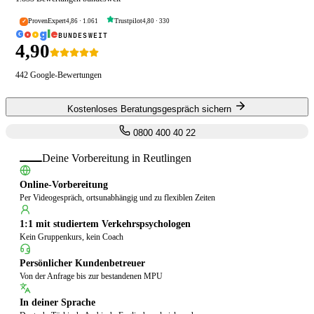
ProvenExpert
Trustpilot
4,86
·
1.061
4,80
·
330
✓
G
o
o
g
l
e
BUNDESWEIT
4,90
442
Google-Bewertungen
Kostenloses Beratungsgespräch sichern
0800 400 40 22
Deine Vorbereitung in
Reutlingen
Online-Vorbereitung
Per Videogespräch, ortsunabhängig und zu flexiblen Zeiten
1:1 mit studiertem Verkehrspsychologen
Kein Gruppenkurs, kein Coach
Persönlicher Kundenbetreuer
Von der Anfrage bis zur bestandenen MPU
In deiner Sprache