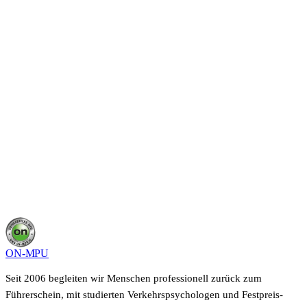
Starte deine MPU
in
Reutlingen
.
In einem kurzen Gespräch schilderst du deine Situation,
wir sagen dir, was in deinem Fall möglich ist und wie
lange es dauert. Kostenfrei, unverbindlich und vertraulich.
Kostenloses Beratungsgespräch sichern
0800 400 40 22
Deine Angaben bleiben vertraulich, keine Weitergabe an Dritte.
ON-MPU
Seit 2006 begleiten wir Menschen professionell zurück zum
Führerschein, mit studierten Verkehrspsychologen und Festpreis-