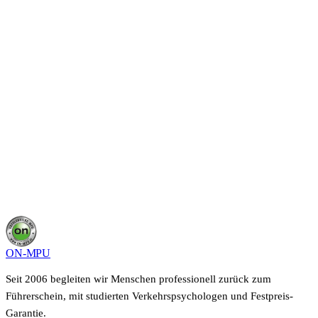
Starte deine MPU
in
Germering
.
In einem kurzen Gespräch schilderst du deine Situation,
wir sagen dir, was in deinem Fall möglich ist und wie
lange es dauert. Kostenfrei, unverbindlich und vertraulich.
Kostenloses Beratungsgespräch sichern
0800 400 40 22
Deine Angaben bleiben vertraulich, keine Weitergabe an Dritte.
ON-MPU
Seit 2006 begleiten wir Menschen professionell zurück zum
Führerschein, mit studierten Verkehrspsychologen und Festpreis-
Garantie.