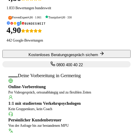
1.833
Bewertungen bundesweit
ProvenExpert
Trustpilot
4,86
·
1.061
4,80
·
330
✓
G
o
o
g
l
e
BUNDESWEIT
4,90
442
Google-Bewertungen
Kostenloses Beratungsgespräch sichern
0800 400 40 22
Deine Vorbereitung in
Germering
Online-Vorbereitung
Per Videogespräch, ortsunabhängig und zu flexiblen Zeiten
1:1 mit studiertem Verkehrspsychologen
Kein Gruppenkurs, kein Coach
Persönlicher Kundenbetreuer
Von der Anfrage bis zur bestandenen MPU