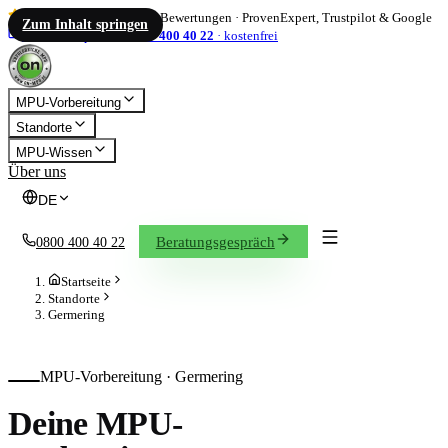
4,86
/ 5
·
1.833
Bewertungen
·
ProvenExpert, Trustpilot & Google
Zum Inhalt springen
info@on-mpu.de
0800 400 40 22
·
kostenfrei
MPU-Vorbereitung
Standorte
MPU-Wissen
Über uns
DE
Beratungsgespräch
0800 400 40 22
Startseite
Standorte
Germering
MPU-Vorbereitung ·
Germering
Deine MPU-