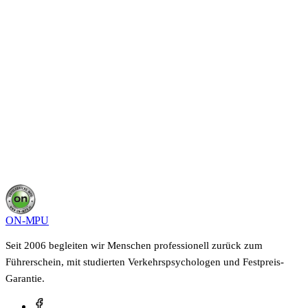
In einem kurzen Gespräch schilderst du deine Situation,
wir sagen dir, was in deinem Fall möglich ist und wie
lange es dauert. Kostenfrei, unverbindlich und vertraulich.
Kostenloses Beratungsgespräch sichern
0800 400 40 22
Deine Angaben bleiben vertraulich, keine Weitergabe an Dritte.
ON-MPU
Seit 2006 begleiten wir Menschen professionell zurück zum
Führerschein, mit studierten Verkehrspsychologen und Festpreis-
Garantie.