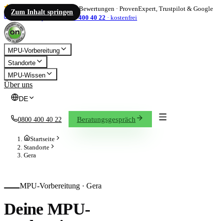
4,86
/ 5
·
1.833
Bewertungen
·
ProvenExpert, Trustpilot & Google
Zum Inhalt springen
info@on-mpu.de
0800 400 40 22
·
kostenfrei
MPU-Vorbereitung
Standorte
MPU-Wissen
Über uns
DE
Beratungsgespräch
0800 400 40 22
Startseite
Standorte
Gera
MPU-Vorbereitung ·
Gera
Deine MPU-