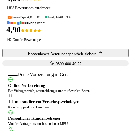
1.833
Bewertungen bundesweit
ProvenExpert
Trustpilot
4,86
·
1.061
4,80
·
330
✓
G
o
o
g
l
e
BUNDESWEIT
4,90
442
Google-Bewertungen
Kostenloses Beratungsgespräch sichern
0800 400 40 22
Deine Vorbereitung in
Gera
Online-Vorbereitung
Per Videogespräch, ortsunabhängig und zu flexiblen Zeiten
1:1 mit studiertem Verkehrspsychologen
Kein Gruppenkurs, kein Coach
Persönlicher Kundenbetreuer
Von der Anfrage bis zur bestandenen MPU