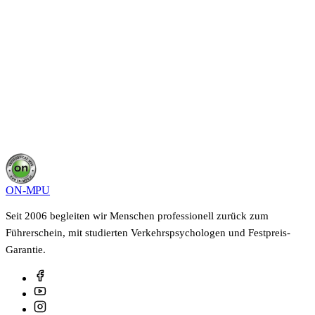
wir sagen dir, was in deinem Fall möglich ist und wie
lange es dauert. Kostenfrei, unverbindlich und vertraulich.
Kostenloses Beratungsgespräch sichern
0800 400 40 22
Deine Angaben bleiben vertraulich, keine Weitergabe an Dritte.
ON-MPU
Seit 2006 begleiten wir Menschen professionell zurück zum
Führerschein, mit studierten Verkehrspsychologen und Festpreis-
Garantie.