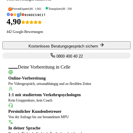
ProvenExpert
Trustpilot
4,86
·
1.061
4,80
·
330
✓
G
o
o
g
l
e
BUNDESWEIT
4,90
442
Google-Bewertungen
Kostenloses Beratungsgespräch sichern
0800 400 40 22
Deine Vorbereitung in
Celle
Online-Vorbereitung
Per Videogespräch, ortsunabhängig und zu flexiblen Zeiten
1:1 mit studiertem Verkehrspsychologen
Kein Gruppenkurs, kein Coach
Persönlicher Kundenbetreuer
Von der Anfrage bis zur bestandenen MPU
In deiner Sprache