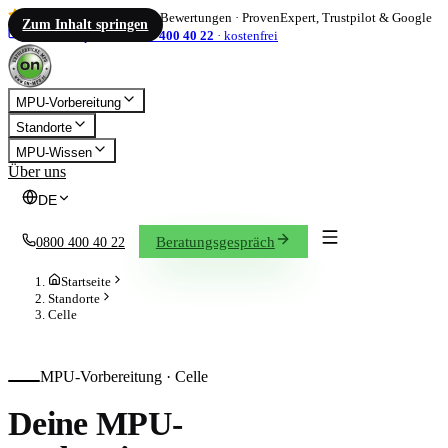
4,86
/ 5
·
1.833
Bewertungen
·
ProvenExpert, Trustpilot & Google
Zum Inhalt springen
info@on-mpu.de
0800 400 40 22
·
kostenfrei
MPU-Vorbereitung
Standorte
MPU-Wissen
Über uns
DE
Beratungsgespräch
0800 400 40 22
Startseite
Standorte
Celle
MPU-Vorbereitung ·
Celle
Deine MPU-