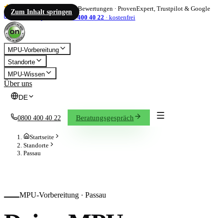
4,86
/ 5
·
1.833
Bewertungen
·
ProvenExpert, Trustpilot & Google
Zum Inhalt springen
info@on-mpu.de
0800 400 40 22
·
kostenfrei
MPU-Vorbereitung
Standorte
MPU-Wissen
Über uns
DE
Beratungsgespräch
0800 400 40 22
Startseite
Standorte
Passau
MPU-Vorbereitung ·
Passau