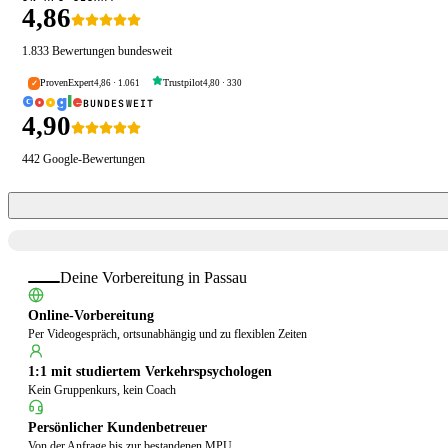
4,86
1.833
Bewertungen bundesweit
ProvenExpert
Trustpilot
4,86
·
1.061
4,80
·
330
✓
G
o
o
g
l
e
BUNDESWEIT
4,90
442
Google-Bewertungen
Deine Vorbereitung in
Passau
Online-Vorbereitung
Per Videogespräch, ortsunabhängig und zu flexiblen Zeiten
1:1 mit studiertem Verkehrspsychologen
Kein Gruppenkurs, kein Coach
Persönlicher Kundenbetreuer
Von der Anfrage bis zur bestandenen MPU