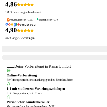
4,86
1.833
Bewertungen bundesweit
ProvenExpert
Trustpilot
4,86
·
1.061
4,80
·
330
✓
G
o
o
g
l
e
BUNDESWEIT
4,90
442
Google-Bewertungen
Deine Vorbereitung in
Kamp-Lintfort
Online-Vorbereitung
Per Videogespräch, ortsunabhängig und zu flexiblen Zeiten
1:1 mit studiertem Verkehrspsychologen
Kein Gruppenkurs, kein Coach
Persönlicher Kundenbetreuer
Von der Anfrage bis zur bestandenen MPU