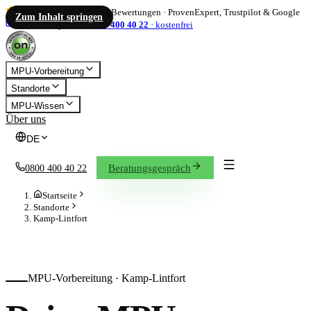
4,86
/ 5
·
1.833
Bewertungen
·
ProvenExpert, Trustpilot & Google
Zum Inhalt springen
info@on-mpu.de
0800 400 40 22
·
kostenfrei
MPU-Vorbereitung
Standorte
MPU-Wissen
Über uns
DE
Beratungsgespräch
0800 400 40 22
Startseite
Standorte
Kamp-Lintfort
MPU-Vorbereitung ·
Kamp-Lintfort