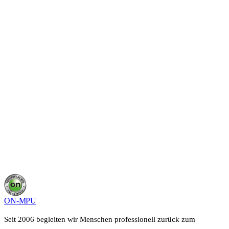
Starte deine MPU
in
Heilbronn
.
In einem kurzen Gespräch schilderst du deine Situation,
wir sagen dir, was in deinem Fall möglich ist und wie
lange es dauert. Kostenfrei, unverbindlich und vertraulich.
Kostenloses Beratungsgespräch sichern
0800 400 40 22
Deine Angaben bleiben vertraulich, keine Weitergabe an Dritte.
ON-MPU
Seit 2006 begleiten wir Menschen professionell zurück zum