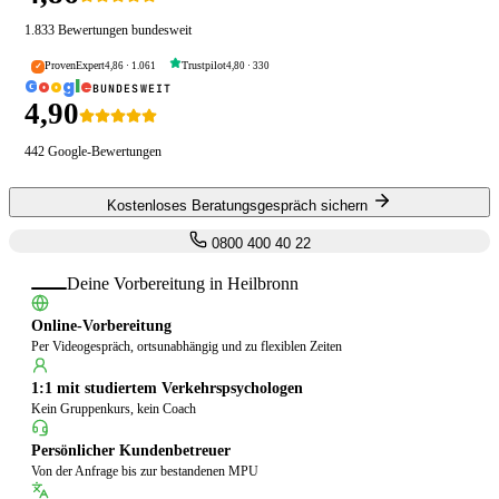
1.833
Bewertungen bundesweit
ProvenExpert
Trustpilot
4,86
·
1.061
4,80
·
330
✓
G
o
o
g
l
e
BUNDESWEIT
4,90
442
Google-Bewertungen
Kostenloses Beratungsgespräch sichern
0800 400 40 22
Deine Vorbereitung in
Heilbronn
Online-Vorbereitung
Per Videogespräch, ortsunabhängig und zu flexiblen Zeiten
1:1 mit studiertem Verkehrspsychologen
Kein Gruppenkurs, kein Coach
Persönlicher Kundenbetreuer
Von der Anfrage bis zur bestandenen MPU