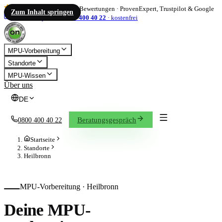
4,86
/ 5
·
1.833
Bewertungen
·
ProvenExpert, Trustpilot & Google
Zum Inhalt springen
info@on-mpu.de
0800 400 40 22
·
kostenfrei
MPU-Vorbereitung
Standorte
MPU-Wissen
Über uns
DE
Beratungsgespräch
0800 400 40 22
Startseite
Standorte
Heilbronn
MPU-Vorbereitung ·
Heilbronn
Deine MPU-