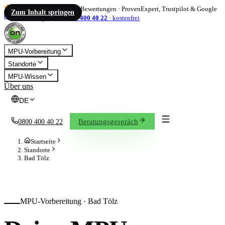
4,86
/ 5
·
1.833
Bewertungen
·
ProvenExpert, Trustpilot & Google
Zum Inhalt springen
info@on-mpu.de
0800 400 40 22
·
kostenfrei
MPU-Vorbereitung
Standorte
MPU-Wissen
Über uns
DE
Beratungsgespräch
0800 400 40 22
Startseite
Standorte
Bad Tölz
MPU-Vorbereitung ·
Bad Tölz