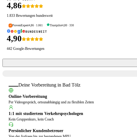
4,86
1.833
Bewertungen bundesweit
ProvenExpert
Trustpilot
4,86
·
1.061
4,80
·
330
✓
G
o
o
g
l
e
BUNDESWEIT
4,90
442
Google-Bewertungen
Deine Vorbereitung in
Bad Tölz
Online-Vorbereitung
Per Videogespräch, ortsunabhängig und zu flexiblen Zeiten
1:1 mit studiertem Verkehrspsychologen
Kein Gruppenkurs, kein Coach
Persönlicher Kundenbetreuer
Von der Anfrage bis zur bestandenen MPU