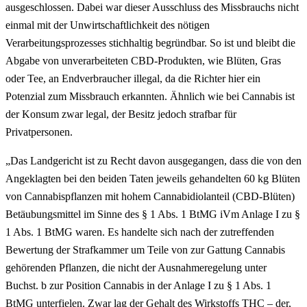
ausgeschlossen. Dabei war dieser Ausschluss des Missbrauchs nicht
einmal mit der Unwirtschaftlichkeit des nötigen
Verarbeitungsprozesses stichhaltig begründbar. So ist und bleibt die
Abgabe von unverarbeiteten CBD-Produkten, wie Blüten, Gras
oder Tee, an Endverbraucher illegal, da die Richter hier ein
Potenzial zum Missbrauch erkannten. Ähnlich wie bei Cannabis ist
der Konsum zwar legal, der Besitz jedoch strafbar für
Privatpersonen.
„Das Landgericht ist zu Recht davon ausgegangen, dass die von den
Angeklagten bei den beiden Taten jeweils gehandelten 60 kg Blüten
von Cannabispflanzen mit hohem Cannabidiolanteil (CBD-Blüten)
Betäubungsmittel im Sinne des § 1 Abs. 1 BtMG iVm Anlage I zu §
1 Abs. 1 BtMG waren. Es handelte sich nach der zutreffenden
Bewertung der Strafkammer um Teile von zur Gattung Cannabis
gehörenden Pflanzen, die nicht der Ausnahmeregelung unter
Buchst. b zur Position Cannabis in der Anlage I zu § 1 Abs. 1
BtMG unterfielen. Zwar lag der Gehalt des Wirkstoffs THC – der,