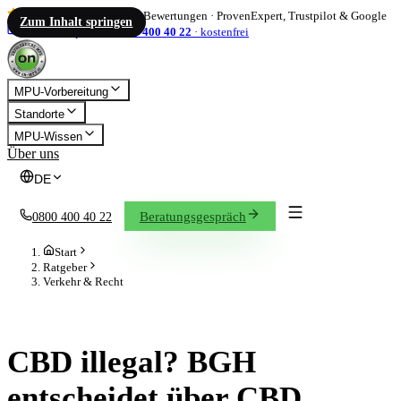
4,86
/ 5
·
1.833
Bewertungen
·
ProvenExpert, Trustpilot & Google
Zum Inhalt springen
info@on-mpu.de
0800 400 40 22
·
kostenfrei
MPU-Vorbereitung
Standorte
MPU-Wissen
Über uns
DE
Beratungsgespräch
0800 400 40 22
Start
Ratgeber
Verkehr & Recht
VERKEHR & RECHT
CBD illegal? BGH
entscheidet über CBD